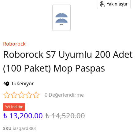
Yakınlaştır
Roborock
Roborock S7 Uyumlu 200 Adet
(100 Paket) Mop Paspas
Tükeniyor
0 Değerlendirme
%9 İndirim
₺ 13,200.00
₺ 14,520.00
SKU
iasgard883