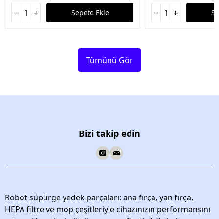
Sepete Ekle
Se
Tümünü Gör
Bizi takip edin
Robot süpürge yedek parçaları: ana fırça, yan fırça,
HEPA filtre ve mop çeşitleriyle cihazınızın performansını