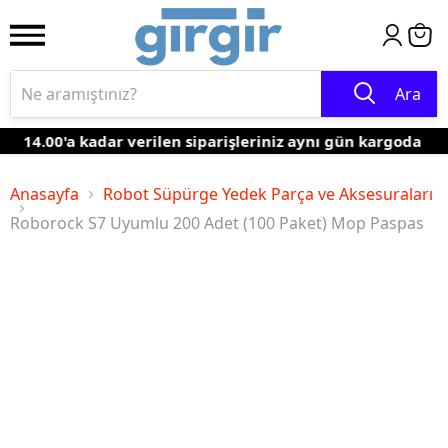
Ara
14.00'a kadar verilen siparişleriniz aynı gün kargoda
Anasayfa
Robot Süpürge Yedek Parça ve Aksesuraları
Roborock S7 Uyumlu 200 Adet (100 Paket) Mop Paspas