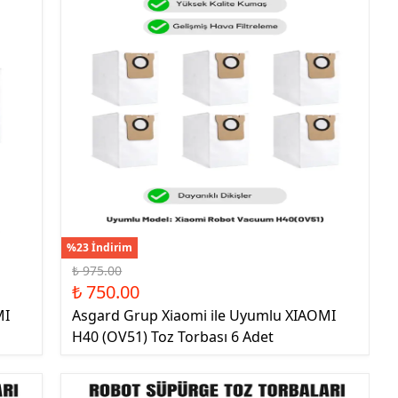
%23 İndirim
₺ 975.00
₺ 750.00
MI
Asgard Grup Xiaomi ile Uyumlu XIAOMI
H40 (OV51) Toz Torbası 6 Adet