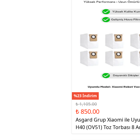
%23 İndirim
₺ 1,105.00
₺ 850.00
Asgard Grup Xiaomi ile U
H40 (OV51) Toz Torbası 8 A