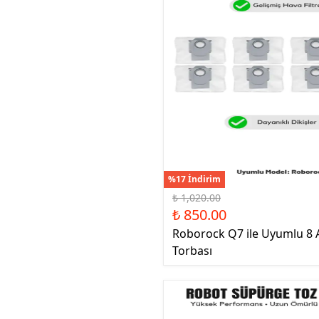
%17 İndirim
₺ 1,020.00
₺ 850.00
Roborock Q7 ile Uyumlu 8 
Torbası