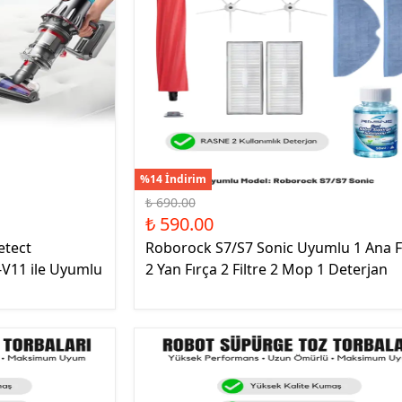
%14 İndirim
₺ 690.00
₺ 590.00
etect
Roborock S7/S7 Sonic Uyumlu 1 Ana F
V11 ile Uyumlu
2 Yan Fırça 2 Filtre 2 Mop 1 Deterjan