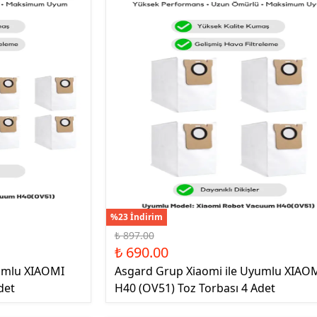
%23 İndirim
₺ 897.00
₺ 690.00
yumlu XIAOMI
Asgard Grup Xiaomi ile Uyumlu XIAO
det
H40 (OV51) Toz Torbası 4 Adet