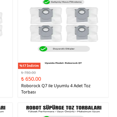
%17 İndirim
₺ 780.00
₺ 650.00
Roborock Q7 ile Uyumlu 4 Adet Toz
Torbası