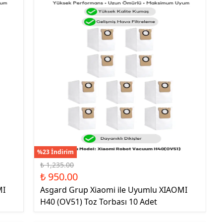
%23 İndirim
₺ 1,235.00
₺ 950.00
MI
Asgard Grup Xiaomi ile Uyumlu XIAOMI
H40 (OV51) Toz Torbası 10 Adet