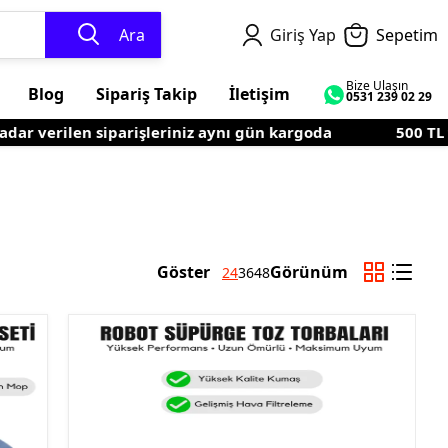
Ara
Giriş Yap
Sepetim
Bize Ulaşın
Blog
Sipariş Takip
İletişim
0531 239 02 29
verilen siparişleriniz aynı gün kargoda
500 TL ve üz
Göster
Görünüm
24
36
48