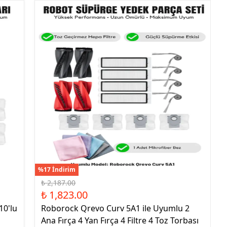
%17 İndirim
₺ 2,187.00
₺ 1,823.00
10'lu
Roborock Qrevo Curv 5A1 ile Uyumlu 2
Ana Fırça 4 Yan Fırça 4 Filtre 4 Toz Torbası