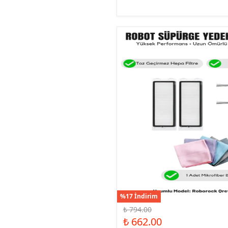
%17 İndirim
₺ 794.00
₺ 662.00