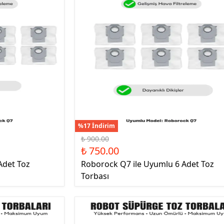
%17 İndirim
₺ 900.00
₺ 750.00
Adet Toz
Roborock Q7 ile Uyumlu 6 Adet Toz
Torbası