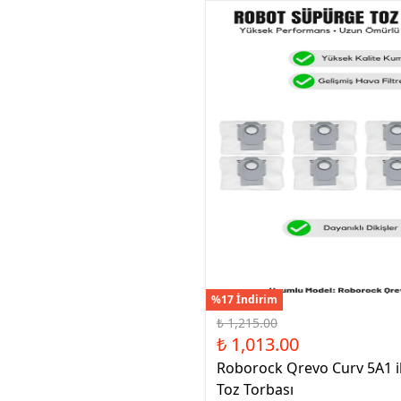
%17 İndirim
₺ 1,215.00
₺ 1,013.00
Roborock Qrevo Curv 5A1 il
Toz Torbası