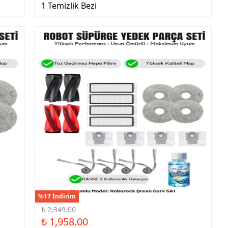
1 Temizlik Bezi
%17 İndirim
₺ 2,349.00
₺ 1,958.00