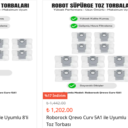
%17 İndirim
₺ 1,442.00
₺ 1,202.00
e Uyumlu 8'li
Roborock Qrevo Curv 5A1 ile Uyumlu 
Toz Torbası