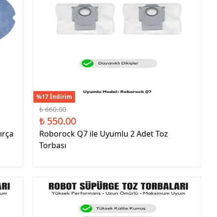
%17 İndirim
₺ 660.00
₺ 550.00
ırça
Roborock Q7 ile Uyumlu 2 Adet Toz
Torbası