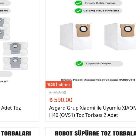
%23 İndirim
₺ 767.00
₺ 590.00
 Adet Toz
Asgard Grup Xiaomi ile Uyumlu XIAO
H40 (OV51) Toz Torbası 2 Adet