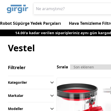
Robot Süpürge Yedek Parçaları
Hava Temizleme Filtr
14.00'a kadar verilen siparişleriniz aynı gün kargoda
Vestel
Sırala
Filtreler
Kategoriler
Markalar
Modeller