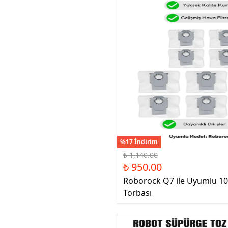
%17 İndirim
₺ 1,140.00
₺ 950.00
Roborock Q7 ile Uyumlu 10
Torbası