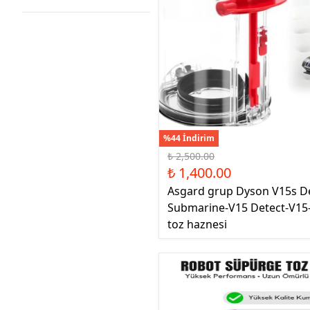
%44 İndirim
₺ 2,500.00
₺ 1,400.00
Asgard grup Dyson V15s D
Submarine-V15 Detect-V15-
toz haznesi