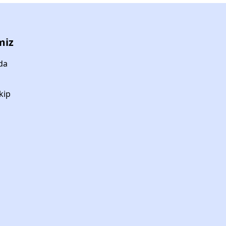
miz
da
kip