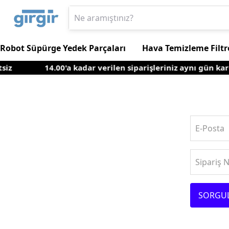
Robot Süpürge Yedek Parçaları
Hava Temizleme Filtr
siz
14.00'a kadar verilen siparişleriniz aynı gün kar
E-Posta
Sipariş 
SORGU