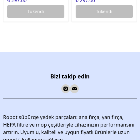
₺ 297.00
₺ 297.00
Tükendi
Tükendi
Bizi takip edin
Robot süpürge yedek parçaları: ana fırça, yan fırça,
HEPA filtre ve mop çeşitleriyle cihazınızın performansını
artırın. Uyumlu, kaliteli ve uygun fiyatlı ürünlerle uzun
ömürlü kullanım sağlayın.