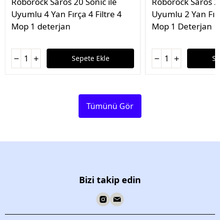
Roborock Saros 20 Sonic ile
Roborock Saros 20
Uyumlu 4 Yan Fırça 4 Filtre 4
Uyumlu 2 Yan Fırç
Mop 1 deterjan
Mop 1 Deterjan
Sepete Ekle
Se
Tümünü Gör
Bizi takip edin