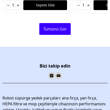
Sepete Ekle
Se
Tümünü Gör
Bizi takip edin
Robot süpürge yedek parçaları: ana fırça, yan fırça,
HEPA filtre ve mop çeşitleriyle cihazınızın performansını
artırın. Uyumlu, kaliteli ve uygun fiyatlı ürünlerle uzun