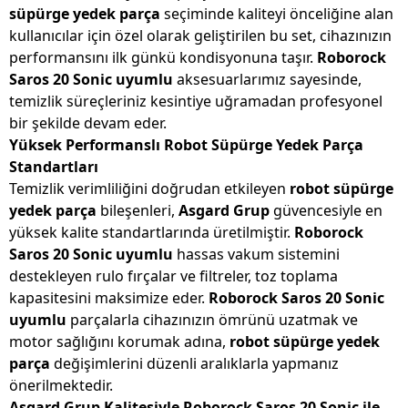
süpürge yedek parça
seçiminde kaliteyi önceliğine alan
kullanıcılar için özel olarak geliştirilen bu set, cihazınızın
performansını ilk günkü kondisyonuna taşır.
Roborock
Saros 20 Sonic uyumlu
aksesuarlarımız sayesinde,
temizlik süreçleriniz kesintiye uğramadan profesyonel
bir şekilde devam eder.
Yüksek Performanslı Robot Süpürge Yedek Parça
Standartları
Temizlik verimliliğini doğrudan etkileyen
robot süpürge
yedek parça
bileşenleri,
Asgard Grup
güvencesiyle en
yüksek kalite standartlarında üretilmiştir.
Roborock
Saros 20 Sonic uyumlu
hassas vakum sistemini
destekleyen rulo fırçalar ve filtreler, toz toplama
kapasitesini maksimize eder.
Roborock Saros 20 Sonic
uyumlu
parçalarla cihazınızın ömrünü uzatmak ve
motor sağlığını korumak adına,
robot süpürge yedek
parça
değişimlerini düzenli aralıklarla yapmanız
önerilmektedir.
Asgard Grup Kalitesiyle Roborock Saros 20 Sonic ile