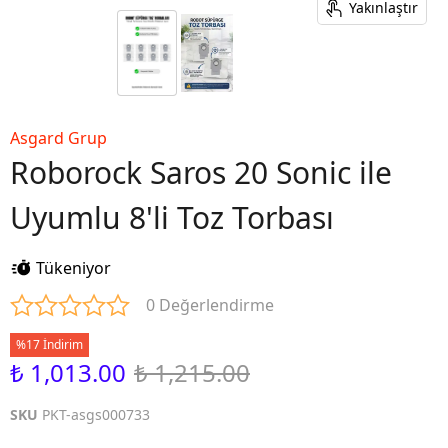
Yakınlaştır
Asgard Grup
Roborock Saros 20 Sonic ile
Uyumlu 8'li Toz Torbası
Tükeniyor
0 Değerlendirme
%17 İndirim
₺ 1,013.00
₺ 1,215.00
SKU
PKT-asgs000733