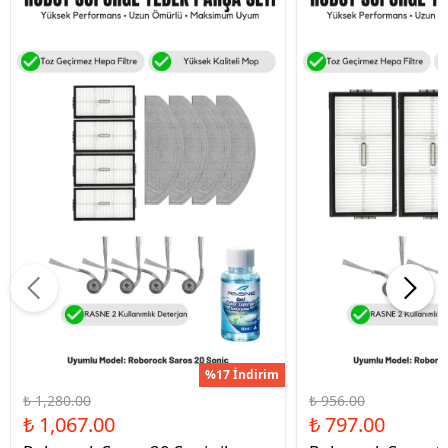
%17 İndirim
₺ 1,280.00
₺ 956.00
₺ 1,067.00
₺ 797.00