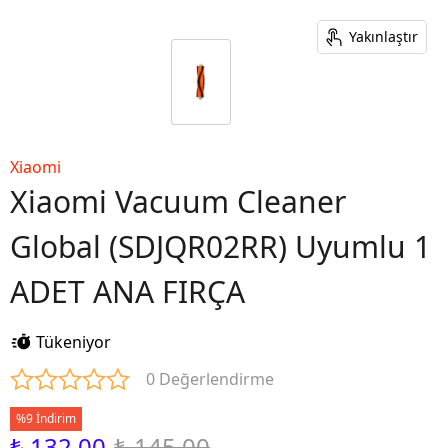
Yakınlaştır
Xiaomi
Xiaomi Vacuum Cleaner
Global (SDJQR02RR) Uyumlu 1
ADET ANA FIRÇA
Tükeniyor
0 Değerlendirme
%9 İndirim
₺ 132.00
₺ 145.00