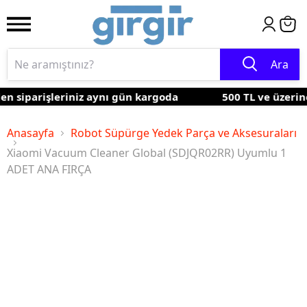
Ara
n siparişleriniz aynı gün kargoda
500 TL ve üzerine 
Anasayfa
Robot Süpürge Yedek Parça ve Aksesuraları
Xiaomi Vacuum Cleaner Global (SDJQR02RR) Uyumlu 1
ADET ANA FIRÇA