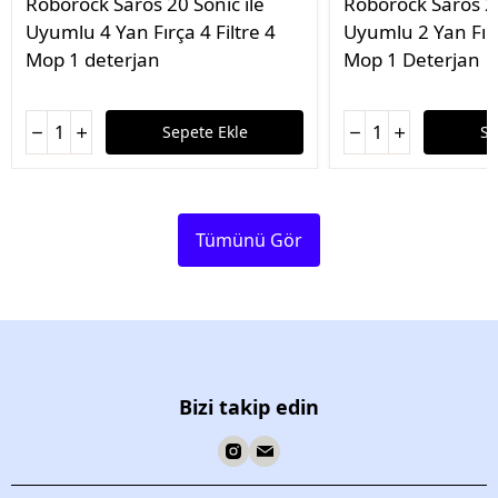
Roborock Saros 20 Sonic ile
Roborock Saros 20
Uyumlu 4 Yan Fırça 4 Filtre 4
Uyumlu 2 Yan Fırç
Mop 1 deterjan
Mop 1 Deterjan
Sepete Ekle
Se
Tümünü Gör
Bizi takip edin