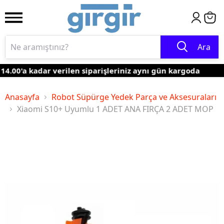
Ara
4.00'a kadar verilen siparişleriniz aynı gün kargoda
Anasayfa
Robot Süpürge Yedek Parça ve Aksesuraları
Xiaomi S10+ Uyumlu 1 ADET ANA FIRÇA 2 ADET MOP