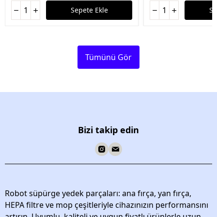
Sepete Ekle
Se
Tümünü Gör
Bizi takip edin
Robot süpürge yedek parçaları: ana fırça, yan fırça,
HEPA filtre ve mop çeşitleriyle cihazınızın performansını
artırın. Uyumlu, kaliteli ve uygun fiyatlı ürünlerle uzun