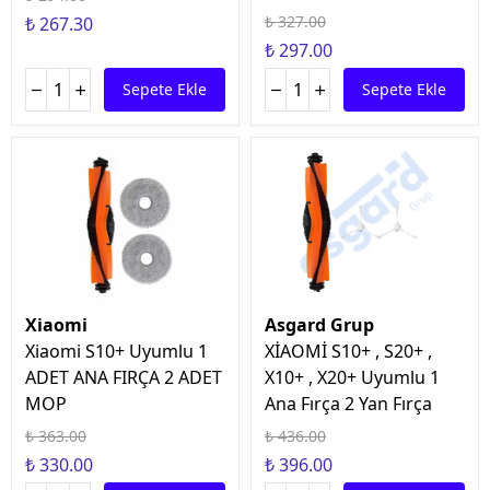
₺ 327.00
₺ 267.30
₺ 297.00
Sepete Ekle
Sepete Ekle
Xiaomi
Asgard Grup
Xiaomi S10+ Uyumlu 1
XİAOMİ S10+ , S20+ ,
ADET ANA FIRÇA 2 ADET
X10+ , X20+ Uyumlu 1
MOP
Ana Fırça 2 Yan Fırça
₺ 363.00
₺ 436.00
₺ 330.00
₺ 396.00