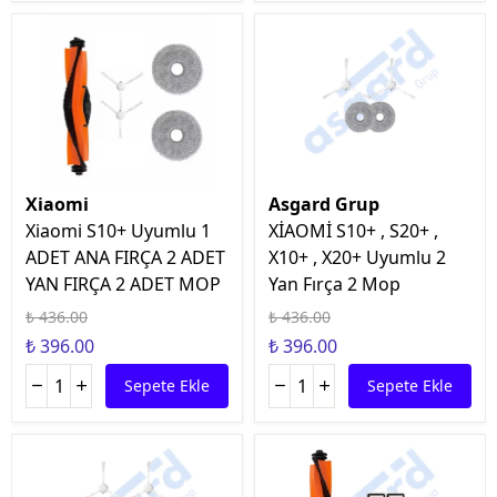
Xiaomi
Asgard Grup
Xiaomi S10+ Uyumlu 1
XİAOMİ S10+ , S20+ ,
ADET ANA FIRÇA 2 ADET
X10+ , X20+ Uyumlu 2
YAN FIRÇA 2 ADET MOP
Yan Fırça 2 Mop
₺ 436.00
₺ 436.00
₺ 396.00
₺ 396.00
Sepete Ekle
Sepete Ekle