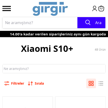
Ara
14.00'a kadar verilen siparişleriniz aynı gün kargoda
Xiaomi S10+
48
Ürün
Filtreler
Sırala