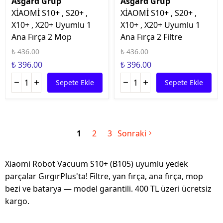
Asgard Grup
Asgard Grup
XİAOMİ S10+ , S20+ ,
XİAOMİ S10+ , S20+ ,
X10+ , X20+ Uyumlu 1
X10+ , X20+ Uyumlu 1
Ana Fırça 2 Mop
Ana Fırça 2 Filtre
₺ 436.00
₺ 436.00
₺ 396.00
₺ 396.00
Sepete Ekle
Sepete Ekle
1
2
3
Sonraki
Xiaomi Robot Vacuum S10+ (B105) uyumlu yedek
parçalar GırgırPlus'ta! Filtre, yan fırça, ana fırça, mop
bezi ve batarya — model garantili. 400 TL üzeri ücretsiz
kargo.