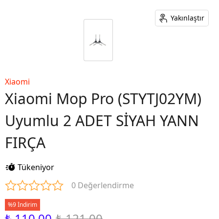
Yakınlaştır
Xiaomi
Xiaomi Mop Pro (STYTJ02YM)
Uyumlu 2 ADET SİYAH YANN
FIRÇA
Tükeniyor
0 Değerlendirme
%9 İndirim
₺ 110.00
₺ 121.00