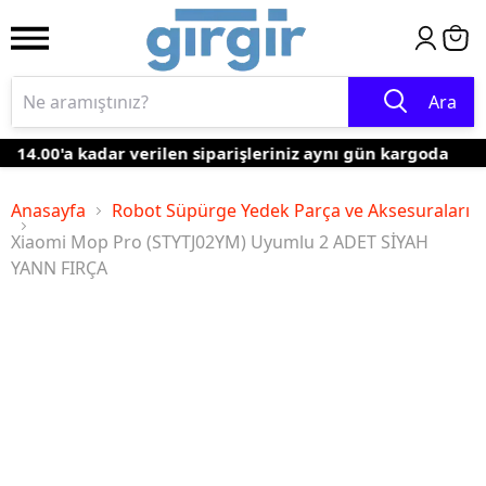
Ara
14.00'a kadar verilen siparişleriniz aynı gün kargoda
Anasayfa
Robot Süpürge Yedek Parça ve Aksesuraları
Xiaomi Mop Pro (STYTJ02YM) Uyumlu 2 ADET SİYAH
YANN FIRÇA