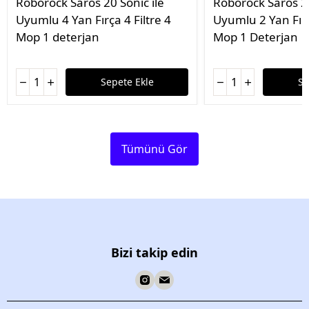
Roborock Saros 20 Sonic ile
Roborock Saros 20
Uyumlu 4 Yan Fırça 4 Filtre 4
Uyumlu 2 Yan Fırç
Mop 1 deterjan
Mop 1 Deterjan
Sepete Ekle
Se
Tümünü Gör
Bizi takip edin