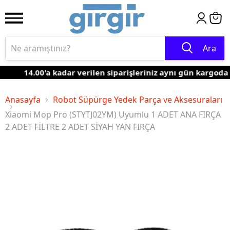
Ara
14.00'a kadar verilen siparişleriniz aynı gün kargoda
Anasayfa
Robot Süpürge Yedek Parça ve Aksesuraları
Xiaomi Mop Pro (STYTJ02YM) Uyumlu 1 ADET ANA FIRÇA
2 ADET FİLTRE 2 ADET SİYAH YAN FIRÇA