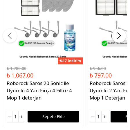
%17 İndirim
₺ 1,280.00
₺ 956.00
₺ 1,067.00
₺ 797.00
Roborock Saros 20 Sonic ile
Roborock Saros 20
Uyumlu 4 Yan Fırça 4 Filtre 4
Uyumlu 2 Yan Fırç
Mop 1 deterjan
Mop 1 Deterjan
Sepete Ekle
Se