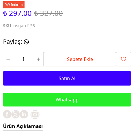
%9 İndirim
₺ 297.00
₺ 327.00
SKU
iasgard153
Paylaş
:
Sepete Ekle
Satın Al
Whatsapp
Ürün Açıklaması