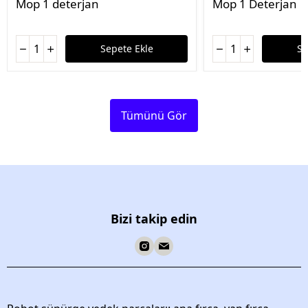
Mop 1 deterjan
Mop 1 Deterjan
Sepete Ekle
Se
Tümünü Gör
Bizi takip edin