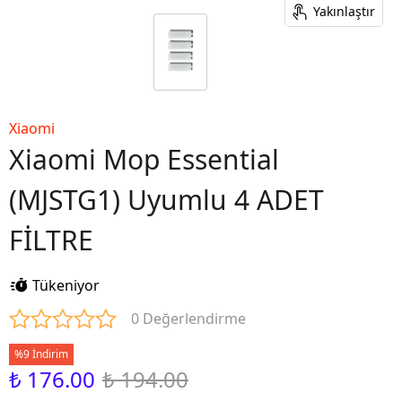
Yakınlaştır
Xiaomi
Xiaomi Mop Essential
(MJSTG1) Uyumlu 4 ADET
FİLTRE
Tükeniyor
0 Değerlendirme
%9 İndirim
₺ 176.00
₺ 194.00