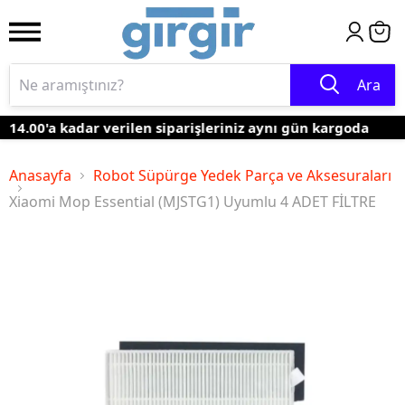
Ara
14.00'a kadar verilen siparişleriniz aynı gün kargoda
Anasayfa
Robot Süpürge Yedek Parça ve Aksesuraları
Xiaomi Mop Essential (MJSTG1) Uyumlu 4 ADET FİLTRE