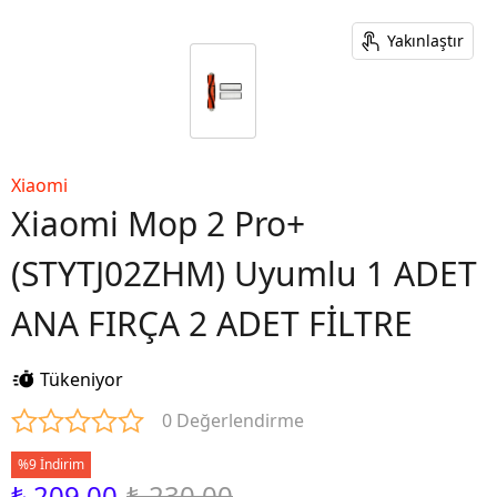
Yakınlaştır
Xiaomi
Xiaomi Mop 2 Pro+
(STYTJ02ZHM) Uyumlu 1 ADET
ANA FIRÇA 2 ADET FİLTRE
Tükeniyor
0 Değerlendirme
%9 İndirim
₺ 209.00
₺ 230.00