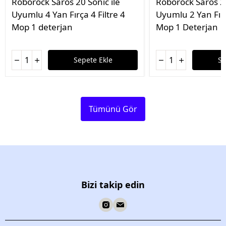
Roborock Saros 20 Sonic ile
Roborock Saros 20
Uyumlu 4 Yan Fırça 4 Filtre 4
Uyumlu 2 Yan Fırç
Mop 1 deterjan
Mop 1 Deterjan
Sepete Ekle
Se
Tümünü Gör
Bizi takip edin