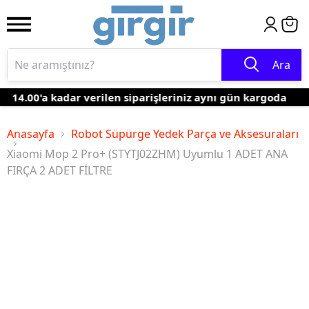
Ara
14.00'a kadar verilen siparişleriniz aynı gün kargoda
Anasayfa
Robot Süpürge Yedek Parça ve Aksesuraları
Xiaomi Mop 2 Pro+ (STYTJ02ZHM) Uyumlu 1 ADET ANA
FIRÇA 2 ADET FİLTRE