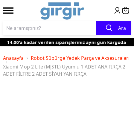
Ara
14.00'a kadar verilen siparişleriniz aynı gün kargoda
Anasayfa
Robot Süpürge Yedek Parça ve Aksesuraları
Xiaomi Mop 2 Lite (MJSTL) Uyumlu 1 ADET ANA FIRÇA 2
ADET FİLTRE 2 ADET SİYAH YAN FIRÇA