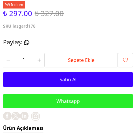
%9 İndirim
₺ 297.00
₺ 327.00
SKU
iasgard178
Paylaş
:
Sepete Ekle
Satın Al
Whatsapp
Ürün Açıklaması