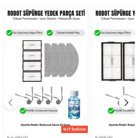
%17 İndirim
₺ 1,280.00
₺ 956.00