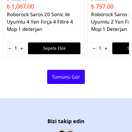
₺ 1,067.00
₺ 797.00
Roborock Saros 20 Sonic ile
Roborock Saros 20
Uyumlu 4 Yan Fırça 4 Filtre 4
Uyumlu 2 Yan Fırç
Mop 1 deterjan
Mop 1 Deterjan
Sepete Ekle
Se
Tümünü Gör
Bizi takip edin