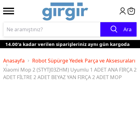
Ara
14.00'a kadar verilen siparişleriniz aynı gün kargoda
Anasayfa
Robot Süpürge Yedek Parça ve Aksesuraları
Xiaomi Mop 2 (STYTJ03ZHM) Uyumlu 1 ADET ANA FIRÇA 2
ADET FİLTRE 2 ADET BEYAZ YAN FIRÇA 2 ADET MOP