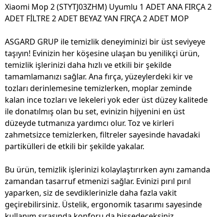
Xiaomi Mop 2 (STYTJ03ZHM) Uyumlu 1 ADET ANA FIRÇA 2
ADET FİLTRE 2 ADET BEYAZ YAN FIRÇA 2 ADET MOP
ASGARD GRUP ile temizlik deneyiminizi bir üst seviyeye
taşıyın! Evinizin her köşesine ulaşan bu yenilikçi ürün,
temizlik işlerinizi daha hızlı ve etkili bir şekilde
tamamlamanızı sağlar. Ana fırça, yüzeylerdeki kir ve
tozları derinlemesine temizlerken, moplar zeminde
kalan ince tozları ve lekeleri yok eder üst düzey kalitede
ile donatılmış olan bu set, evinizin hijyenini en üst
düzeyde tutmanıza yardımcı olur. Toz ve kirleri
zahmetsizce temizlerken, filtreler sayesinde havadaki
partikülleri de etkili bir şekilde yakalar.
Bu ürün, temizlik işlerinizi kolaylaştırırken aynı zamanda
zamandan tasarruf etmenizi sağlar. Evinizi pırıl pırıl
yaparken, siz de sevdiklerinizle daha fazla vakit
geçirebilirsiniz. Üstelik, ergonomik tasarımı sayesinde
kullanım sırasında konforu da hissedeceksiniz.