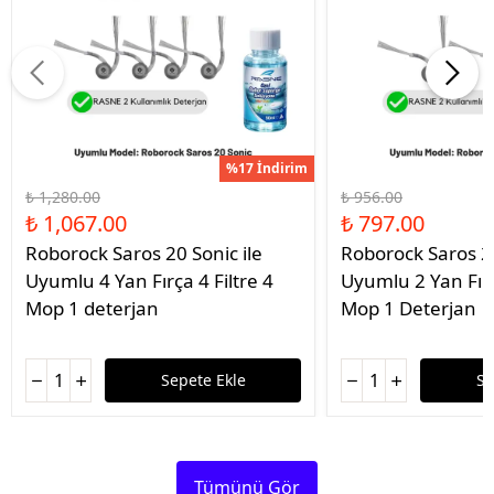
%17 İndirim
₺ 1,280.00
₺ 956.00
₺ 1,067.00
₺ 797.00
Roborock Saros 20 Sonic ile
Roborock Saros 20
Uyumlu 4 Yan Fırça 4 Filtre 4
Uyumlu 2 Yan Fırç
Mop 1 deterjan
Mop 1 Deterjan
Sepete Ekle
Se
Tümünü Gör