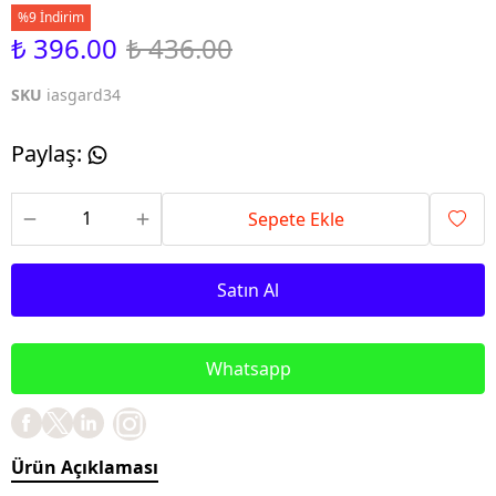
%9 İndirim
₺ 396.00
₺ 436.00
SKU
iasgard34
Paylaş
:
Sepete Ekle
Satın Al
Whatsapp
Ürün Açıklaması