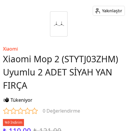
Yakınlaştır
Xiaomi
Xiaomi Mop 2 (STYTJ03ZHM)
Uyumlu 2 ADET SİYAH YAN
FIRÇA
Tükeniyor
0 Değerlendirme
%9 İndirim
₺ 110.00
₺ 121.00