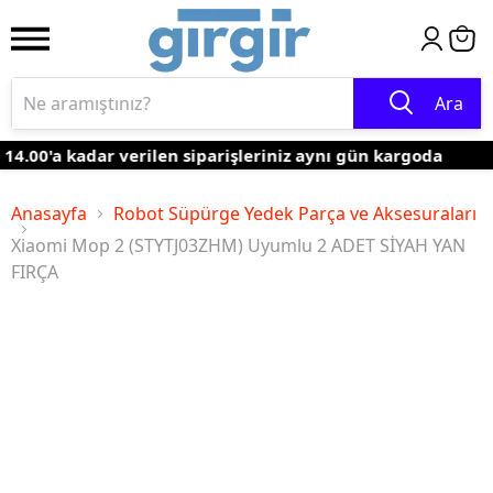
Ara
4.00'a kadar verilen siparişleriniz aynı gün kargoda
Anasayfa
Robot Süpürge Yedek Parça ve Aksesuraları
Xiaomi Mop 2 (STYTJ03ZHM) Uyumlu 2 ADET SİYAH YAN
FIRÇA