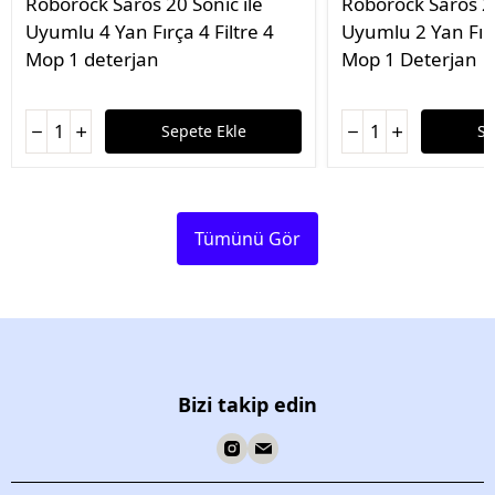
Roborock Saros 20 Sonic ile
Roborock Saros 20
Uyumlu 4 Yan Fırça 4 Filtre 4
Uyumlu 2 Yan Fırç
Mop 1 deterjan
Mop 1 Deterjan
Sepete Ekle
Se
Tümünü Gör
Bizi takip edin