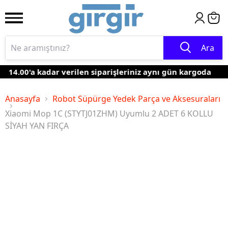
Ara
14.00'a kadar verilen siparişleriniz aynı gün kargoda
Anasayfa
Robot Süpürge Yedek Parça ve Aksesuraları
Xiaomi Mop 1C (STYTJ01ZHM) Uyumlu 2 ADET 6 KOLLU
SİYAH YAN FIRÇA