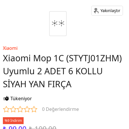
Yakınlaştır
Xiaomi
Xiaomi Mop 1C (STYTJ01ZHM)
Uyumlu 2 ADET 6 KOLLU
SİYAH YAN FIRÇA
Tükeniyor
0 Değerlendirme
%9 İndirim
₺ 99.00
₺ 109.00