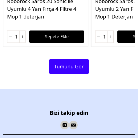
Roborock Saros 20 Sonic ile
Roborock Saros 20
Uyumlu 4 Yan Fırça 4 Filtre 4
Uyumlu 2 Yan Fırç
Mop 1 deterjan
Mop 1 Deterjan
Sepete Ekle
Se
Tümünü Gör
Bizi takip edin