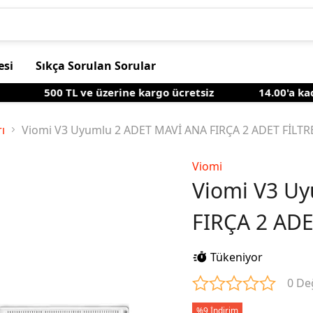
esi
Sıkça Sorulan Sorular
500 TL ve üzerine kargo ücretsiz
14.00'a kadar 
ı
Viomi V3 Uyumlu 2 ADET MAVİ ANA FIRÇA 2 ADET FİLT
Viomi
Viomi V3 U
FIRÇA 2 AD
Tükeniyor
0 De
%9 İndirim