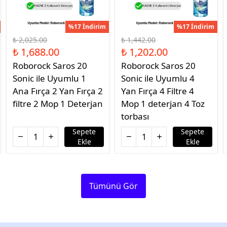
%17 İndirim
%17 İndirim
₺ 2,025.00
₺ 1,442.00
₺ 1,688.00
₺ 1,202.00
Roborock Saros 20
Roborock Saros 20
Sonic ile Uyumlu 1
Sonic ile Uyumlu 4
Ana Fırça 2 Yan Fırça 2
Yan Fırça 4 Filtre 4
filtre 2 Mop 1 Deterjan
Mop 1 deterjan 4 Toz
torbası
Sepete
Sepete
Ekle
Ekle
Tümünü Gör