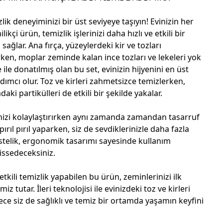
k deneyiminizi bir üst seviyeye taşıyın! Evinizin her
kçi ürün, temizlik işlerinizi daha hızlı ve etkili bir
ağlar. Ana fırça, yüzeylerdeki kir ve tozları
ken, moplar zeminde kalan ince tozları ve lekeleri yok
ile donatılmış olan bu set, evinizin hijyenini en üst
ımcı olur. Toz ve kirleri zahmetsizce temizlerken,
daki partikülleri de etkili bir şekilde yakalar.
rinizi kolaylaştırırken aynı zamanda zamandan tasarruf
pırıl pırıl yaparken, siz de sevdiklerinizle daha fazla
 Üstelik, ergonomik tasarımı sayesinde kullanım
issedeceksiniz.
tkili temizlik yapabilen bu ürün, zeminlerinizi ilk
z tutar. İleri teknolojisi ile evinizdeki toz ve kirleri
ce siz de sağlıklı ve temiz bir ortamda yaşamın keyfini