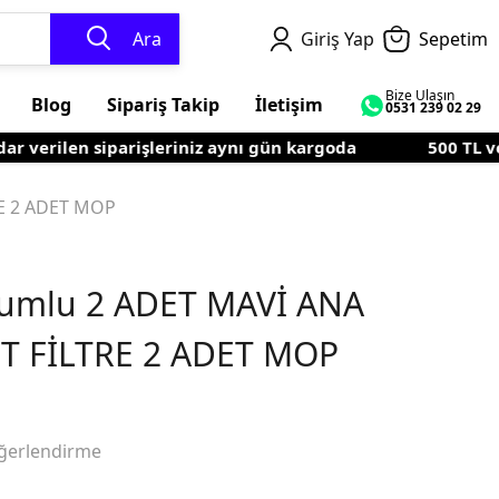
Ara
Giriş Yap
Sepetim
Bize Ulaşın
Blog
Sipariş Takip
İletişim
0531 239 02 29
verilen siparişleriniz aynı gün kargoda
500 TL ve üz
RE 2 ADET MOP
yumlu 2 ADET MAVİ ANA
ET FİLTRE 2 ADET MOP
ğerlendirme