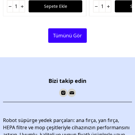
Sepete Ekle
Se
Tümünü Gör
Bizi takip edin
Robot süpürge yedek parçaları: ana fırça, yan fırça,
HEPA filtre ve mop çeşitleriyle cihazınızın performansını
artırın. Uyumlu, kaliteli ve uygun fiyatlı ürünlerle uzun