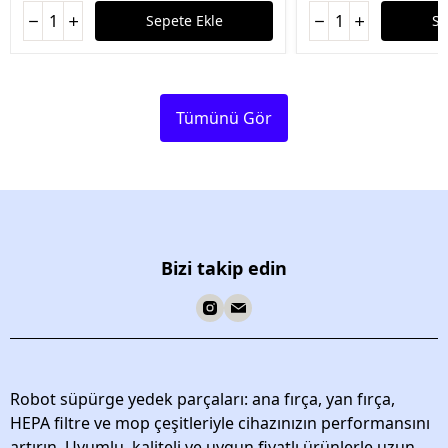
Sepete Ekle
Se
Tümünü Gör
Bizi takip edin
Robot süpürge yedek parçaları: ana fırça, yan fırça,
HEPA filtre ve mop çeşitleriyle cihazınızın performansını
artırın. Uyumlu, kaliteli ve uygun fiyatlı ürünlerle uzun