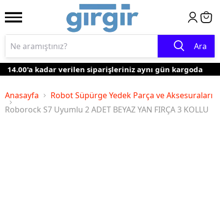
Ara
14.00'a kadar verilen siparişleriniz aynı gün kargoda
Anasayfa
Robot Süpürge Yedek Parça ve Aksesuraları
Roborock S7 Uyumlu 2 ADET BEYAZ YAN FIRÇA 3 KOLLU