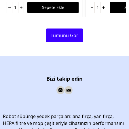
Sepete Ekle
Se
Tümünü Gör
Bizi takip edin
Robot süpürge yedek parçaları: ana fırça, yan fırça,
HEPA filtre ve mop çeşitleriyle cihazınızın performansını