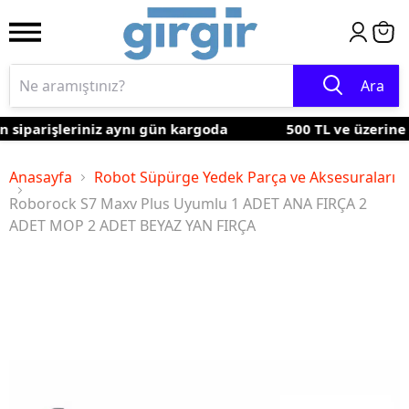
Ara
 siparişleriniz aynı gün kargoda
500 TL ve üzerine k
Anasayfa
Robot Süpürge Yedek Parça ve Aksesuraları
Roborock S7 Maxv Plus Uyumlu 1 ADET ANA FIRÇA 2
ADET MOP 2 ADET BEYAZ YAN FIRÇA