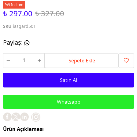
%9 İndirim
₺ 297.00
₺ 327.00
SKU
iasgard501
Paylaş
:
Sepete Ekle
Satın Al
Whatsapp
Ürün Açıklaması