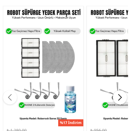
%17 İndirim
₺ 1,280.00
₺ 956.00