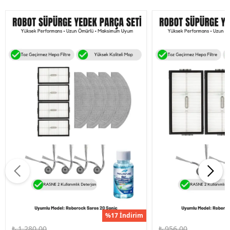
%17 İndirim
₺ 1,280.00
₺ 956.00