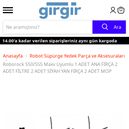
Ara
14.00'a kadar verilen siparişleriniz aynı gün kargoda
Anasayfa
Robot Süpürge Yedek Parça ve Aksesuraları
Roborock S50/S55 Maxv Uyumlu 1 ADET ANA FIRÇA 2
ADET FİLTRE 2 ADET SİYAH YAN FIRÇA 2 ADET MOP