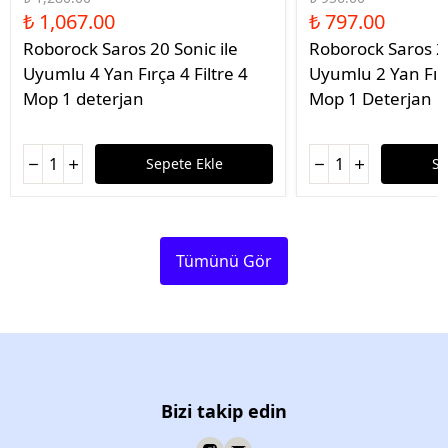
₺ 1,067.00
₺ 797.00
Roborock Saros 20 Sonic ile
Roborock Saros 20
Uyumlu 4 Yan Fırça 4 Filtre 4
Uyumlu 2 Yan Fırç
Mop 1 deterjan
Mop 1 Deterjan
Sepete Ekle
Se
Tümünü Gör
Bizi takip edin