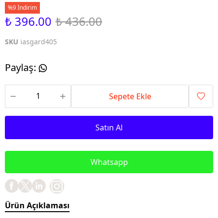
%9 İndirim
₺ 396.00
₺ 436.00
SKU
iasgard405
Paylaş
:
Sepete Ekle
Satın Al
Whatsapp
Ürün Açıklaması