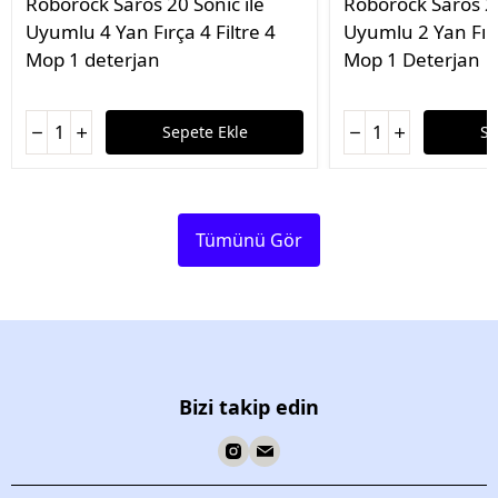
Roborock Saros 20 Sonic ile
Roborock Saros 20
Uyumlu 4 Yan Fırça 4 Filtre 4
Uyumlu 2 Yan Fırç
Mop 1 deterjan
Mop 1 Deterjan
Sepete Ekle
Se
Tümünü Gör
Bizi takip edin