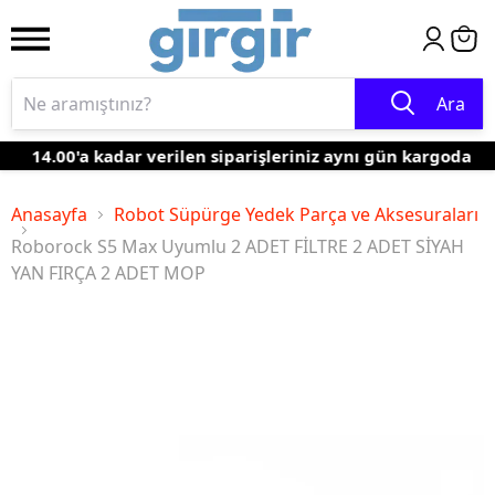
Ara
14.00'a kadar verilen siparişleriniz aynı gün kargoda
Anasayfa
Robot Süpürge Yedek Parça ve Aksesuraları
Roborock S5 Max Uyumlu 2 ADET FİLTRE 2 ADET SİYAH
YAN FIRÇA 2 ADET MOP