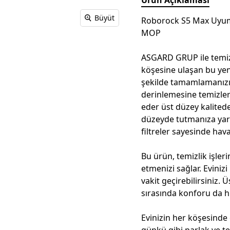
Büyüt
Roborock S5 Max Uyum
MOP
ASGARD GRUP ile temizli
köşesine ulaşan bu yenili
şekilde tamamlamanızı s
derinlemesine temizler
eder üst düzey kalitede 
düzeyde tutmanıza yard
filtreler sayesinde hava
Bu ürün, temizlik işle
etmenizi sağlar. Evinizi 
vakit geçirebilirsiniz.
sırasında konforu da h
Evinizin her köşesinde e
günkü gibi parlak ve temi