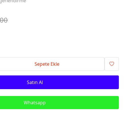
ğerlendirme
.00
Sepete Ekle
Satın Al
Whatsapp