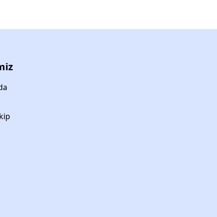
miz
da
kip