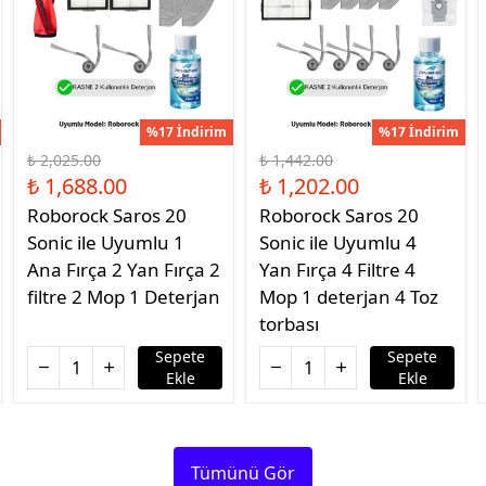
%17 İndirim
%17 İndirim
₺ 2,025.00
₺ 1,442.00
₺ 1,688.00
₺ 1,202.00
Roborock Saros 20
Roborock Saros 20
Sonic ile Uyumlu 1
Sonic ile Uyumlu 4
Ana Fırça 2 Yan Fırça 2
Yan Fırça 4 Filtre 4
filtre 2 Mop 1 Deterjan
Mop 1 deterjan 4 Toz
torbası
Sepete
Sepete
Ekle
Ekle
Tümünü Gör