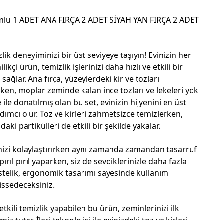
lu 1 ADET ANA FIRÇA 2 ADET SİYAH YAN FIRÇA 2 ADET
k deneyiminizi bir üst seviyeye taşıyın! Evinizin her
kçi ürün, temizlik işlerinizi daha hızlı ve etkili bir
ağlar. Ana fırça, yüzeylerdeki kir ve tozları
ken, moplar zeminde kalan ince tozları ve lekeleri yok
ile donatılmış olan bu set, evinizin hijyenini en üst
ımcı olur. Toz ve kirleri zahmetsizce temizlerken,
daki partikülleri de etkili bir şekilde yakalar.
rinizi kolaylaştırırken aynı zamanda zamandan tasarruf
pırıl pırıl yaparken, siz de sevdiklerinizle daha fazla
 Üstelik, ergonomik tasarımı sayesinde kullanım
issedeceksiniz.
tkili temizlik yapabilen bu ürün, zeminlerinizi ilk
z tutar. İleri teknolojisi ile evinizdeki toz ve kirleri