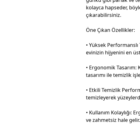
kolayca hapseder, böyle
çıkarabilirsiniz.
Öne Çıkan Özellikler:
• Yüksek Performanslı Te
evinizin hijyenini en üs
• Ergonomik Tasarım: K
tasarımı ile temizlik işle
• Etkili Temizlik Perfor
temizleyerek yüzeylerd
• Kullanım Kolaylığı: E
ve zahmetsiz hale gelir