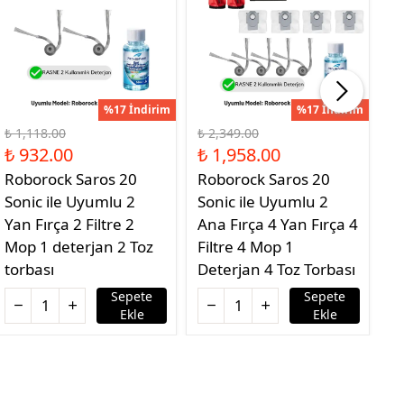
%17 İndirim
%17 İndirim
₺ 1,118.00
₺ 2,349.00
₺ 
₺ 932.00
₺ 1,958.00
₺
Roborock Saros 20
Roborock Saros 20
R
Sonic ile Uyumlu 2
Sonic ile Uyumlu 2
S
Yan Fırça 2 Filtre 2
Ana Fırça 4 Yan Fırça 4
A
Mop 1 deterjan 2 Toz
Filtre 4 Mop 1
f
torbası
Deterjan 4 Toz Torbası
Sepete
Sepete
Ekle
Ekle