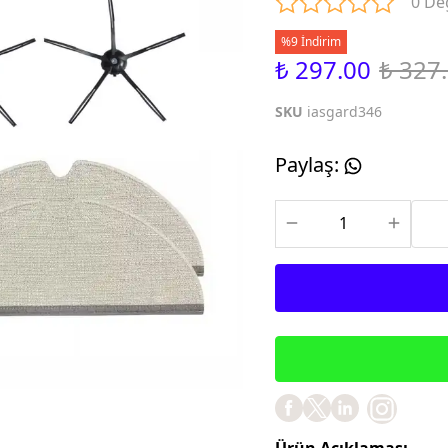
0 De
%9 İndirim
₺ 297.00
₺ 327
SKU
iasgard346
Paylaş
:
Ürün Açıklaması