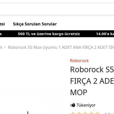
esi
Sıkça Sorulan Sorular
500 TL ve üzerine kargo ücretsiz
14.00'a kadar
ı
Roborock S5 Max Uyumlu 1 ADET ANA FIRÇA 2 ADET Sİ
Roborock
Roborock S
FIRÇA 2 ADE
MOP
Tükeniyor