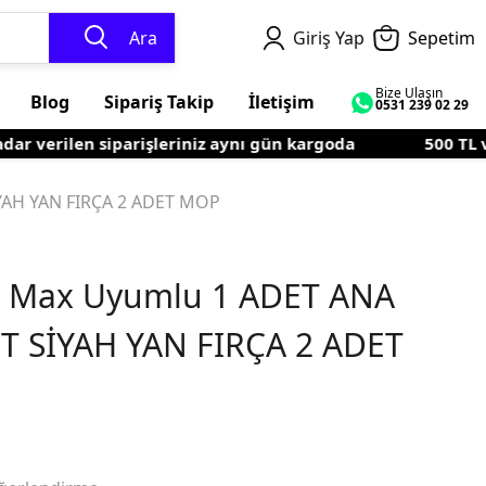
Ara
Giriş Yap
Sepetim
Bize Ulaşın
Blog
Sipariş Takip
İletişim
0531 239 02 29
 verilen siparişleriniz aynı gün kargoda
500 TL ve ü
YAH YAN FIRÇA 2 ADET MOP
5 Max Uyumlu 1 ADET ANA
T SİYAH YAN FIRÇA 2 ADET