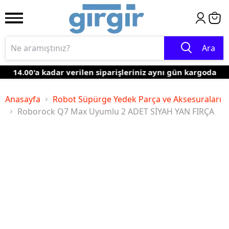
Ara
14.00'a kadar verilen siparişleriniz aynı gün kargoda
Anasayfa
Robot Süpürge Yedek Parça ve Aksesuraları
Roborock Q7 Max Uyumlu 2 ADET SİYAH YAN FIRÇA