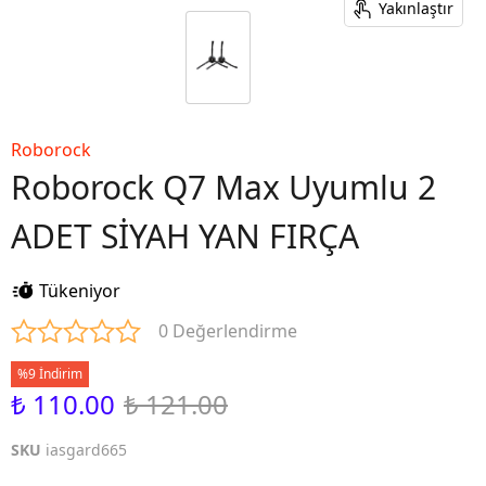
Yakınlaştır
Roborock
Roborock Q7 Max Uyumlu 2
ADET SİYAH YAN FIRÇA
Tükeniyor
0 Değerlendirme
%9 İndirim
₺ 110.00
₺ 121.00
SKU
iasgard665