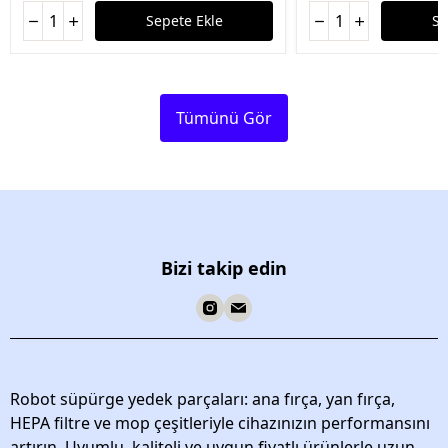
Sepete Ekle
Se
Tümünü Gör
Bizi takip edin
Robot süpürge yedek parçaları: ana fırça, yan fırça,
HEPA filtre ve mop çeşitleriyle cihazınızın performansını
artırın. Uyumlu, kaliteli ve uygun fiyatlı ürünlerle uzun