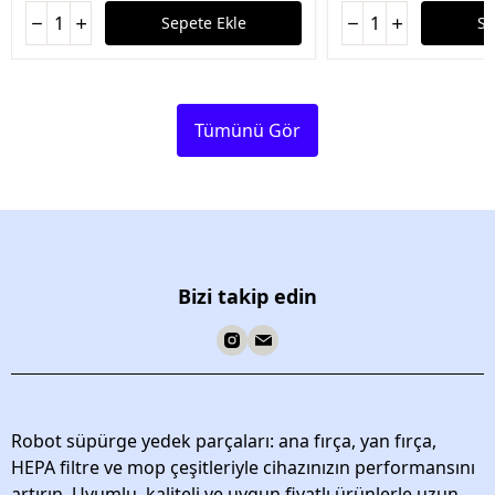
Sepete Ekle
Se
Tümünü Gör
Bizi takip edin
Robot süpürge yedek parçaları: ana fırça, yan fırça,
HEPA filtre ve mop çeşitleriyle cihazınızın performansını
artırın. Uyumlu, kaliteli ve uygun fiyatlı ürünlerle uzun