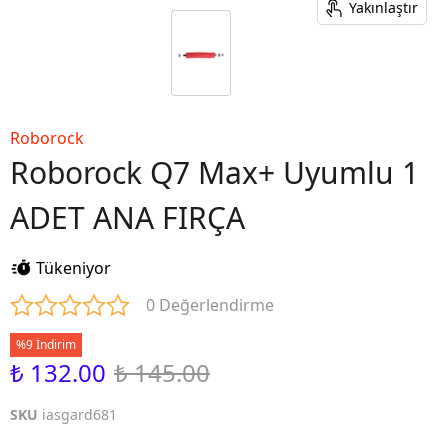
Yakınlaştır
Roborock
Roborock Q7 Max+ Uyumlu 1
ADET ANA FIRÇA
Tükeniyor
0 Değerlendirme
%9 İndirim
₺ 132.00
₺ 145.00
SKU
iasgard681