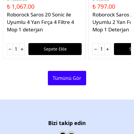
₺ 1,067.00
₺ 797.00
Roborock Saros 20 Sonic ile
Roborock Saros 20
Uyumlu 4 Yan Fırça 4 Filtre 4
Uyumlu 2 Yan Fırç
Mop 1 deterjan
Mop 1 Deterjan
Sepete Ekle
Se
Tümünü Gör
Bizi takip edin