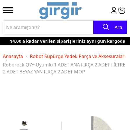
Ara
14.00'a kadar verilen siparişleriniz aynı gün kargoda
Anasayfa
Robot Süpürge Yedek Parça ve Aksesuraları
Roborock Q7+ Uyumlu 1 ADET ANA FIRÇA 2 ADET FİLTRE
2 ADET BEYAZ YAN FIRÇA 2 ADET MOP