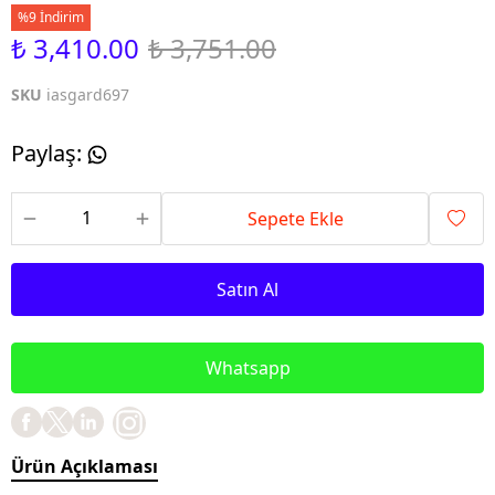
%9 İndirim
₺ 3,410.00
₺ 3,751.00
SKU
iasgard697
Paylaş
:
Sepete Ekle
Satın Al
Whatsapp
Ürün Açıklaması