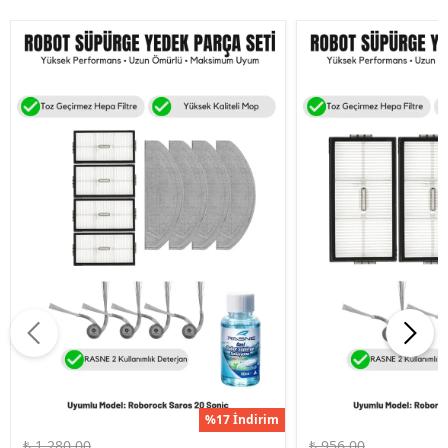
%17 İndirim
₺ 1,280.00
₺ 956.00