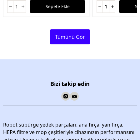
Sepete Ekle
Se
Tümünü Gör
Bizi takip edin
Robot süpürge yedek parçaları: ana fırça, yan fırça,
HEPA filtre ve mop çeşitleriyle cihazınızın performansını
artırın. Uyumlu, kaliteli ve uygun fiyatlı ürünlerle uzun