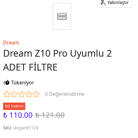
Yakınlaştır
Dream
Dream Z10 Pro Uyumlu 2
ADET FİLTRE
Tükeniyor
0 Değerlendirme
%9 İndirim
₺ 110.00
₺ 121.00
SKU
iasgard1124