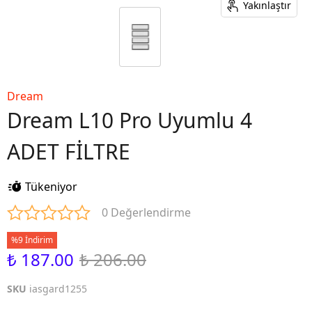
Yakınlaştır
Dream
Dream L10 Pro Uyumlu 4
ADET FİLTRE
Tükeniyor
0 Değerlendirme
%9 İndirim
₺ 187.00
₺ 206.00
SKU
iasgard1255