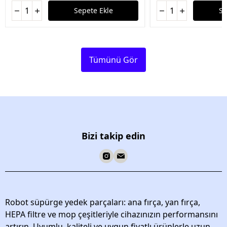
Sepete Ekle
Se
Tümünü Gör
Bizi takip edin
Robot süpürge yedek parçaları: ana fırça, yan fırça,
HEPA filtre ve mop çeşitleriyle cihazınızın performansını
artırın. Uyumlu, kaliteli ve uygun fiyatlı ürünlerle uzun