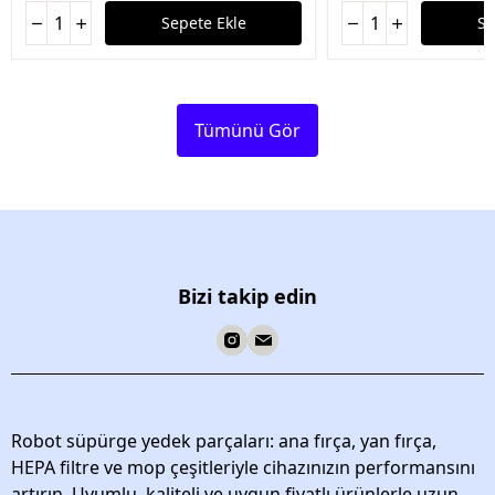
Sepete Ekle
Se
Tümünü Gör
Bizi takip edin
Robot süpürge yedek parçaları: ana fırça, yan fırça,
HEPA filtre ve mop çeşitleriyle cihazınızın performansını
artırın. Uyumlu, kaliteli ve uygun fiyatlı ürünlerle uzun