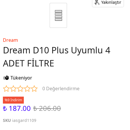
Yakınlaştır
Dream
Dream D10 Plus Uyumlu 4
ADET FİLTRE
Tükeniyor
0 Değerlendirme
%9 İndirim
₺ 187.00
₺ 206.00
SKU
iasgard1109