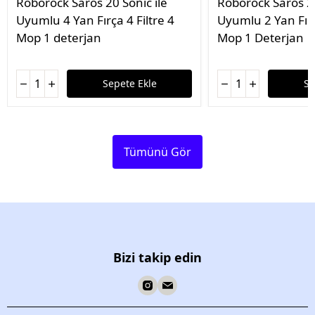
Roborock Saros 20 Sonic ile
Roborock Saros 20
Uyumlu 4 Yan Fırça 4 Filtre 4
Uyumlu 2 Yan Fırç
Mop 1 deterjan
Mop 1 Deterjan
Sepete Ekle
Se
Tümünü Gör
Bizi takip edin