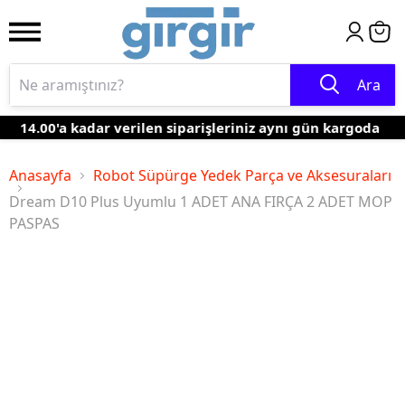
Ara
14.00'a kadar verilen siparişleriniz aynı gün kargoda
Anasayfa
Robot Süpürge Yedek Parça ve Aksesuraları
Dream D10 Plus Uyumlu 1 ADET ANA FIRÇA 2 ADET MOP
PASPAS