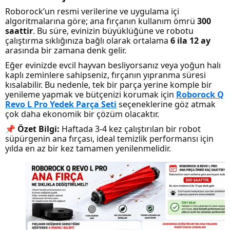
Roborock’un resmi verilerine ve uygulama içi
algoritmalarına göre; ana fırçanın kullanım ömrü
300
saattir
. Bu süre, evinizin büyüklüğüne ve robotu
çalıştırma sıklığınıza bağlı olarak ortalama
6 ila 12 ay
arasında bir zamana denk gelir.
Eğer evinizde evcil hayvan besliyorsanız veya yoğun halı
kaplı zeminlere sahipseniz, fırçanın yıpranma süresi
kısalabilir. Bu nedenle, tek bir parça yerine komple bir
yenileme yapmak ve bütçenizi korumak için
Roborock Q
Revo L Pro Yedek Parça Seti
seçeneklerine göz atmak
çok daha ekonomik bir çözüm olacaktır.
📌
Özet Bilgi:
Haftada 3-4 kez çalıştırılan bir robot
süpürgenin ana fırçası, ideal temizlik performansı için
yılda en az bir kez tamamen yenilenmelidir.