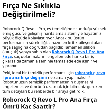
Fırça Ne Sıklıkla
Değiştirilmeli?
Roborock Q Revo L Pro, ev temizliğinde sunduğu yüksek
emiş gücü ve gelişmiş haritalama sistemiyle hayatımızı
büyük ölçüde kolaylaştırıyor. Ancak bu üstün
performansın sürekliliği, cihazın en kritik bileşeni olan
fırça sağlığına doğrudan bağlıdır. Tamamen silikon
(kauçuk) yapıya sahip olan
Roborock Q Revo L Pro Ana
Fırça
, saç dolanmalarını engellemede harika bir iş
çıkarsa da zamanla zeminle temas ede ede aşınır ve
yıpranır.
Peki, ideal bir temizlik performansı için
roborock q revo
l pro ana fırça değişimi
ne zaman yapılmalıdır?
Robotunuzun temizlik performansının düşmesini
engellemek ve ömrünü uzatmak için bilmeniz gereken
tüm detayları bu rehberde bir araya getirdik.
Roborock Q Revo L Pro Ana Fırça
Ömrü Kaç Saattir?