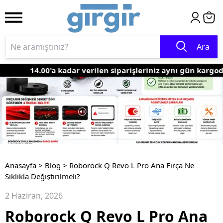
Ara
14.00'a kadar verilen siparişleriniz aynı gün kargoda
Anasayfa
>
Blog
>
Roborock Q Revo L Pro Ana Fırça Ne
Sıklıkla Değiştirilmeli?
2 Haziran, 2026
Roborock Q Revo L Pro Ana