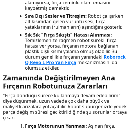
alamıyorsa, fırça zeminle olan temasını
kaybetmiş demektir.
Sıra Dışı Sesler ve Titreşim:
Robot çalışırken
alt kısımdan gelen vuruntu sesi, fırça
yataklarının (rulmanların) aşındığını gösterir.
Sık Sık "Fırça Sıkıştı" Hatası Alınması:
Temizlemenize rağmen robot sürekli fırça
hatası veriyorsa, fırçanın motora bağlanan
plastik dişli kısmı yalama olmuş olabilir. Bu
durum genellikle fırçanın yanındaki
Roborock
Q Revo L Pro Yan Fırça
mekanizmasını da
olumsuz etkiler.
Zamanında Değiştirilmeyen Ana
Fırçanın Robotunuza Zararları
"Fırça döndüğü sürece kullanmaya devam edebilirim"
diye düşünmek, uzun vadede çok daha büyük ve
maliyetli arızalara yol açabilir. Robot süpürgenizde yedek
parça değişim süresi geciktirildiğinde şu sorunlar ortaya
çıkar:
Fırça Motorunun Yanması:
Aşınan fırça,