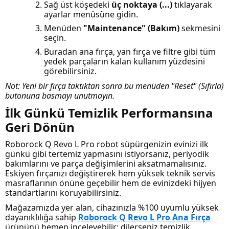
Sağ üst köşedeki
üç noktaya (...)
tıklayarak
ayarlar menüsüne gidin.
Menüden
"Maintenance" (Bakım)
sekmesini
seçin.
Buradan ana fırça, yan fırça ve filtre gibi tüm
yedek parçaların kalan kullanım yüzdesini
görebilirsiniz.
Not: Yeni bir fırça taktıktan sonra bu menüden "Reset" (Sıfırla)
butonuna basmayı unutmayın.
İlk Günkü Temizlik Performansına
Geri Dönün
Roborock Q Revo L Pro robot süpürgenizin evinizi ilk
günkü gibi tertemiz yapmasını istiyorsanız, periyodik
bakımlarını ve parça değişimlerini aksatmamalısınız.
Eskiyen fırçanızı değiştirerek hem yüksek teknik servis
masraflarının önüne geçebilir hem de evinizdeki hijyen
standartlarını koruyabilirsiniz.
Mağazamızda yer alan, cihazınızla %100 uyumlu yüksek
dayanıklılığa sahip
Roborock Q Revo L Pro Ana Fırça
ürününü hemen inceleyebilir; dilerseniz temizlik