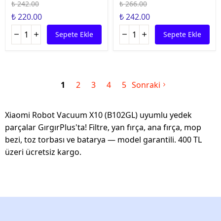
₺ 242.00
₺ 266.00
₺ 220.00
₺ 242.00
Sepete Ekle
Sepete Ekle
1
2
3
4
5
Sonraki
Xiaomi Robot Vacuum X10 (B102GL) uyumlu yedek
parçalar GırgırPlus'ta! Filtre, yan fırça, ana fırça, mop
bezi, toz torbası ve batarya — model garantili. 400 TL
üzeri ücretsiz kargo.