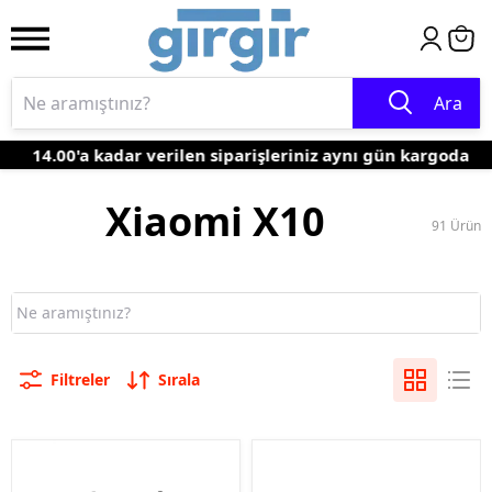
Ara
14.00'a kadar verilen siparişleriniz aynı gün kargoda
Xiaomi X10
91
Ürün
Filtreler
Sırala