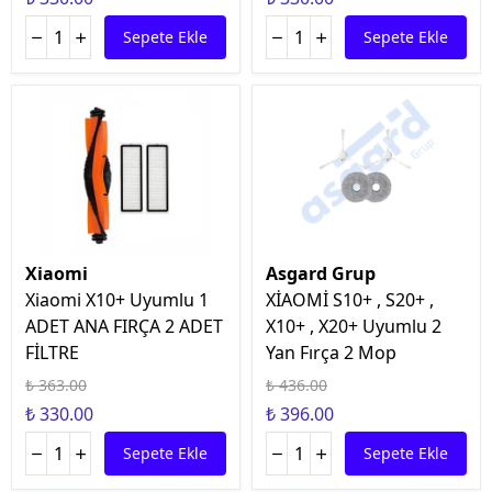
Sepete Ekle
Sepete Ekle
Xiaomi
Asgard Grup
Xiaomi X10+ Uyumlu 1
XİAOMİ S10+ , S20+ ,
ADET ANA FIRÇA 2 ADET
X10+ , X20+ Uyumlu 2
FİLTRE
Yan Fırça 2 Mop
₺ 363.00
₺ 436.00
₺ 330.00
₺ 396.00
Sepete Ekle
Sepete Ekle