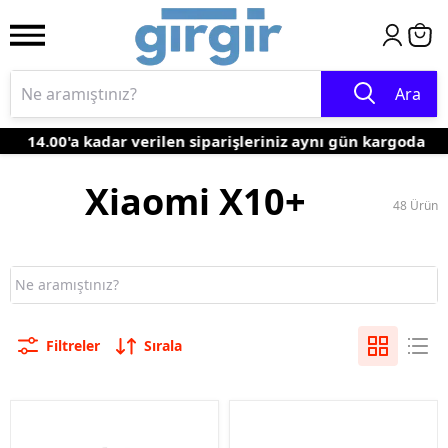
Ara
14.00'a kadar verilen siparişleriniz aynı gün kargoda
Xiaomi X10+
48
Ürün
Filtreler
Sırala