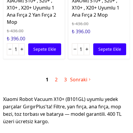
XİAOMİ S10+ , S20+ ,
XİAOMİ S10+ , S20+ ,
X10+ , X20+ Uyumlu 1
X10+ , X20+ Uyumlu 1
Ana Fırça 2 Yan Fırça 2
Ana Fırça 2 Mop
Mop
₺ 436.00
₺ 436.00
₺ 396.00
₺ 396.00
Sepete Ekle
Sepete Ekle
1
2
3
Sonraki
Xiaomi Robot Vacuum X10+ (B101GL) uyumlu yedek
parçalar GırgırPlus'ta! Filtre, yan fırça, ana fırça, mop
bezi, toz torbası ve batarya — model garantili. 400 TL
üzeri ücretsiz kargo.