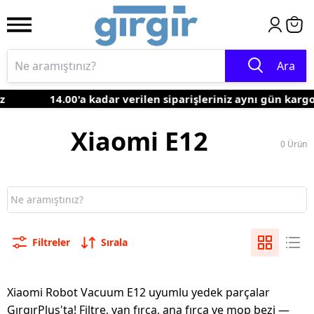
Ara
z
14.00'a kadar verilen siparişleriniz aynı gün karg
Xiaomi E12
0
Ürün
Filtreler
Sırala
Xiaomi Robot Vacuum E12 uyumlu yedek parçalar
GırgırPlus'ta! Filtre, yan fırça, ana fırça ve mop bezi —