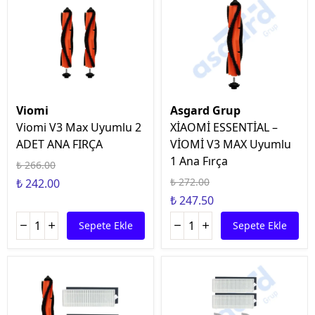
Viomi
Asgard Grup
Viomi V3 Max Uyumlu 2
XİAOMİ ESSENTİAL –
ADET ANA FIRÇA
VİOMİ V3 MAX Uyumlu
1 Ana Fırça
₺ 266.00
₺ 272.00
₺ 242.00
₺ 247.50
Sepete Ekle
Sepete Ekle