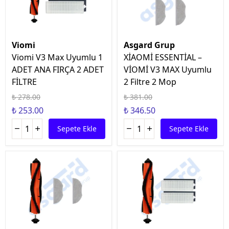
Viomi
Asgard Grup
Viomi V3 Max Uyumlu 1
XİAOMİ ESSENTİAL –
ADET ANA FIRÇA 2 ADET
VİOMİ V3 MAX Uyumlu
FİLTRE
2 Filtre 2 Mop
₺ 278.00
₺ 381.00
₺ 253.00
₺ 346.50
Sepete Ekle
Sepete Ekle