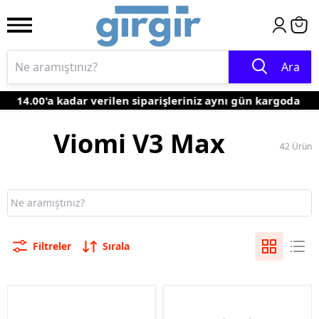
Ara
14.00'a kadar verilen siparişleriniz aynı gün kargoda
Viomi V3 Max
42
Ürün
Filtreler
Sırala