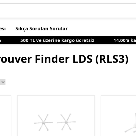
esi
Sıkça Sorulan Sorular
500 TL ve üzerine kargo ücretsiz
14.00'a kadar
rouver Finder LDS (RLS3)