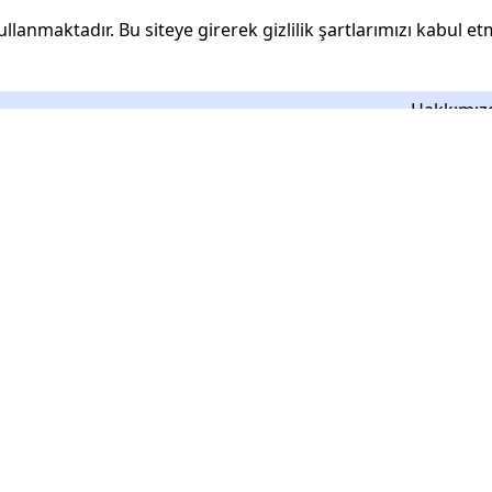
ullanmaktadır. Bu siteye girerek gizlilik şartlarımızı kabul et
ımız
Şirketi
Hakkımız
İletişim
r
Sipariş Ta
lanlar