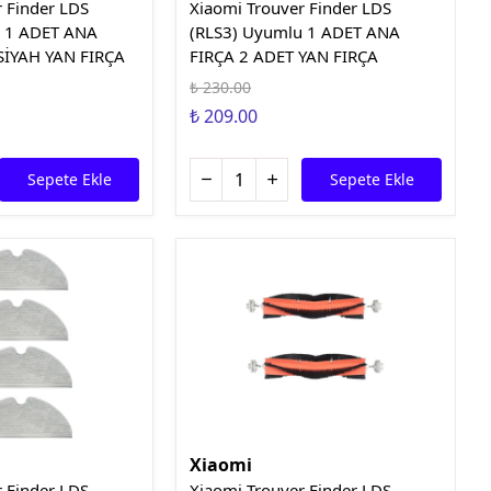
r Finder LDS
Xiaomi Trouver Finder LDS
u 1 ADET ANA
(RLS3) Uyumlu 1 ADET ANA
SİYAH YAN FIRÇA
FIRÇA 2 ADET YAN FIRÇA
₺ 230.00
₺ 209.00
Sepete Ekle
Sepete Ekle
Xiaomi
r Finder LDS
Xiaomi Trouver Finder LDS