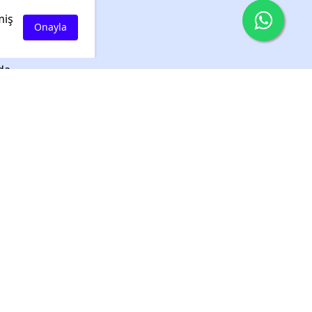
miş
Onayla
miz
da
kip