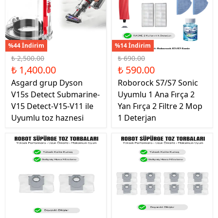
%44 İndirim
%14 İndirim
₺ 2,500.00
₺ 690.00
₺ 1,400.00
₺ 590.00
Asgard grup Dyson
Roborock S7/S7 Sonic
V15s Detect Submarine-
Uyumlu 1 Ana Fırça 2
V15 Detect-V15-V11 ile
Yan Fırça 2 Filtre 2 Mop
Uyumlu toz haznesi
1 Deterjan