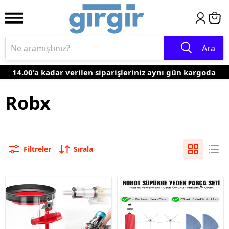
Ara
14.00'a kadar verilen siparişleriniz aynı gün kargoda
Robx
Filtreler
Sırala