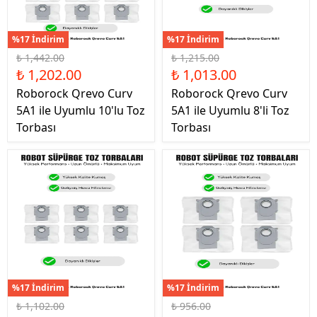
%17 İndirim
%17 İndirim
₺ 1,442.00
₺ 1,215.00
₺ 1,202.00
₺ 1,013.00
Roborock Qrevo Curv
Roborock Qrevo Curv
5A1 ile Uyumlu 10'lu Toz
5A1 ile Uyumlu 8'li Toz
Torbası
Torbası
%17 İndirim
%17 İndirim
₺ 1,102.00
₺ 956.00