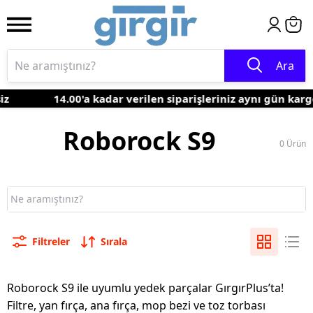
Ara
iz
14.00'a kadar verilen siparişleriniz aynı gün kar
Roborock S9
0
Ürün
Filtreler
Sırala
Roborock S9 ile uyumlu yedek parçalar GırgırPlus’ta!
Filtre, yan fırça, ana fırça, mop bezi ve toz torbası