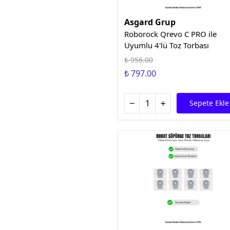
Asgard Grup
Roborock Qrevo C PRO ile
Uyumlu 4'lü Toz Torbası
₺ 956.00
₺ 797.00
Sepete Ekle