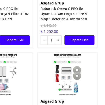
Asgard Grup
o C PRO ile
Roborock Qrevo C PRO ile
rça 4 Filtre 4 Toz
Uyumlu 4 Yan Fırça 4 Filtre 4
lik Bezi
Mop 1 deterjan 4 Toz torbası
₺ 1,442.00
₺ 1,202.00
Sepete Ekle
Sepete Ekle
Asgard Grup