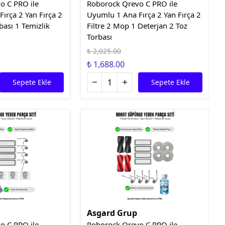
o C PRO ile
Roborock Qrevo C PRO ile
ırça 2 Yan Fırça 2
Uyumlu 1 Ana Fırça 2 Yan Fırça 2
rbası 1 Temizlik
Filtre 2 Mop 1 Deterjan 2 Toz
Torbası
₺ 2,025.00
₺ 1,688.00
Sepete Ekle
Sepete Ekle
Asgard Grup
o C PRO ile
Roborock Qrevo C PRO ile