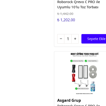
Roborock Qrevo C PRO ile
Uyumlu 10'lu Toz Torbası
₺ 1,442.00
₺ 1,202.00
Sepete Ekle
Asgard Grup
Roborock Qrevo C PRO ile