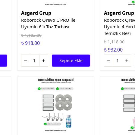
Asgard Grup
Asgard Grup
Roborock Qrevo C PRO ile
Roborock Qrev
Uyumlu 6'lı Toz Torbası
Uyumlu 4 Yan Fı
Temizlik Bezi
₺ 1,102.00
₺ 1,118.00
₺ 918.00
₺ 932.00
Sepete Ekle