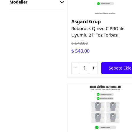
Modeller
Asgard Grup
Roborock Qrevo C PRO ile
Uyumlu 2'li Toz Torbası
₺ 648.00
₺ 540.00
Sepete Ekle