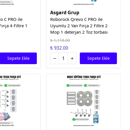
Asgard Grup
o C PRO ile
Roborock Qrevo C PRO ile
rça 4 Filtre 1
Uyumlu 2 Yan Fırça 2 Filtre 2
Mop 1 deterjan 2 Toz torbası
₺ 1,118.00
₺ 932.00
Sepete Ekle
Sepete Ekle