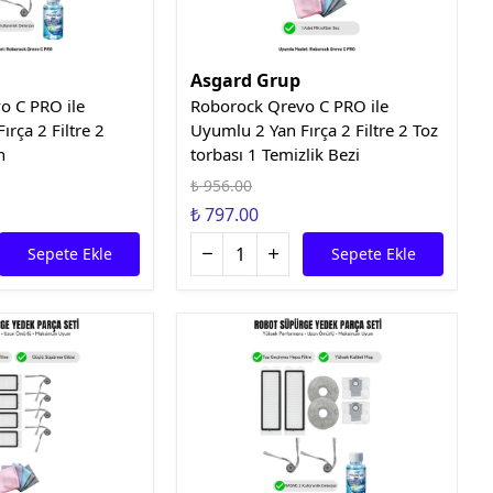
Asgard Grup
o C PRO ile
Roborock Qrevo C PRO ile
rça 2 Filtre 2
Uyumlu 2 Yan Fırça 2 Filtre 2 Toz
n
torbası 1 Temizlik Bezi
₺ 956.00
₺ 797.00
Sepete Ekle
Sepete Ekle