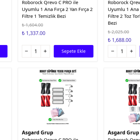
Roborock Qrevo C PRO ile
Roborock Qrev
Uyumlu 1 Ana Fırça 2 Yan Fırça 2
Uyumlu 1 Ana F
Filtre 1 Temizlik Bezi
Filtre 2 Toz To
Bezi
₺ 1,604.00
₺ 2,025.00
₺ 1,337.00
₺ 1,688.00
Sepete Ekle
Asgard Grup
Asgard Grup
Roborock Qrevo C PRO ile
Roborock Qrev