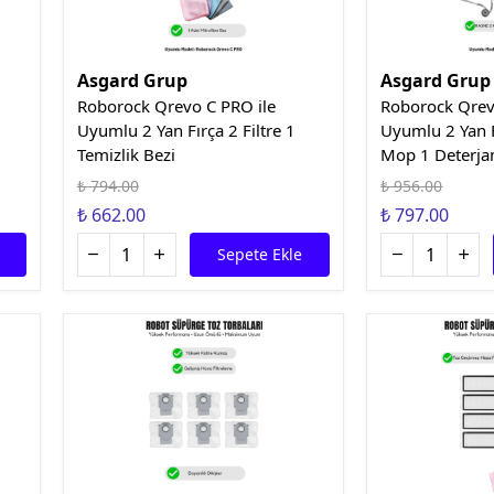
Asgard Grup
Asgard Grup
Roborock Qrevo C PRO ile
Roborock Qrev
Uyumlu 2 Yan Fırça 2 Filtre 1
Uyumlu 2 Yan Fı
Temizlik Bezi
Mop 1 Deterja
₺ 794.00
₺ 956.00
₺ 662.00
₺ 797.00
Sepete Ekle