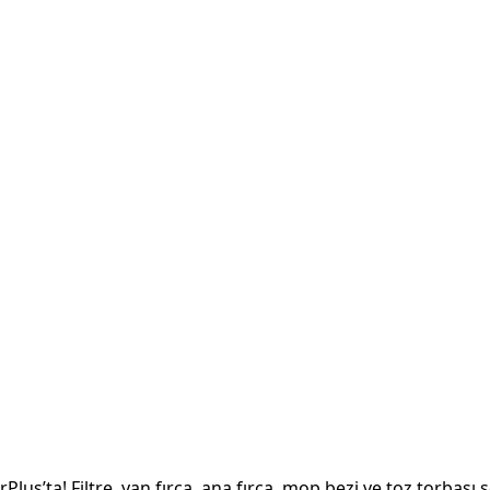
us’ta! Filtre, yan fırça, ana fırça, mop bezi ve toz torbası