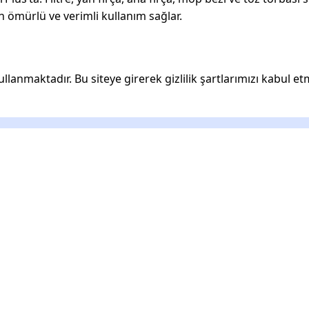
 ömürlü ve verimli kullanım sağlar.
ullanmaktadır. Bu siteye girerek gizlilik şartlarımızı kabul et
ımız
Şirketi
Hakkımız
İletişim
r
Sipariş Ta
lanlar