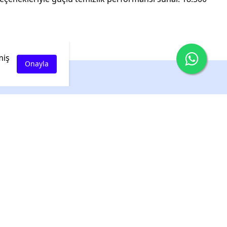
miş
Onayla
miz
da
kip