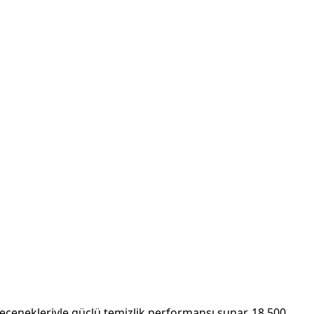
 seçenekleriyle güçlü temizlik performansı sunar. 18.500