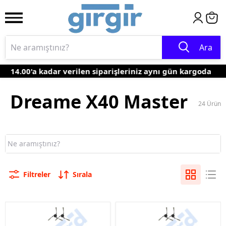
Ara
14.00'a kadar verilen siparişleriniz aynı gün kargoda
Dreame X40 Master
24
Ürün
Filtreler
Sırala