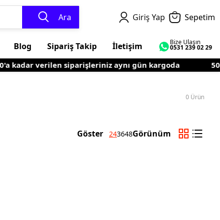
Ara
Giriş Yap
Sepetim
Bize Ulaşın
Blog
Sipariş Takip
İletişim
0531 239 02 29
a kadar verilen siparişleriniz aynı gün kargoda
500 
0
Ürün
Göster
Görünüm
24
36
48