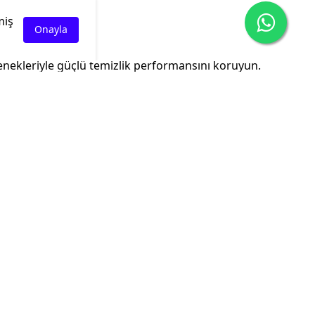
miş
Onayla
eçenekleriyle güçlü temizlik performansını koruyun.
miz
da
kip