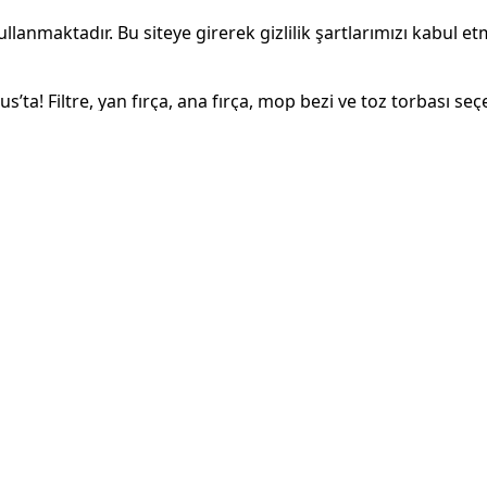
ullanmaktadır. Bu siteye girerek gizlilik şartlarımızı kabul et
’ta! Filtre, yan fırça, ana fırça, mop bezi ve toz torbası s
ne tam uyumlu parçaları hemen keşfedin.
ımız
Şirketi
Hakkımız
İletişim
r
Sipariş Ta
lanlar