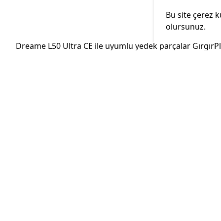
Bu site çerez k
olursunuz.
Dreame L50 Ultra CE ile uyumlu yedek parçalar GırgırPlus
Otomatik toz boşaltma istasyonu ve yüksek emiş gücü
Sayfalar
Bizi takip edin
Anasayfa
Kategoriler
Öne Çıkanla
Robot süpürge yedek parçaları:
Stokta Az Ka
ana fırça, yan fırça, HEPA filtre ve