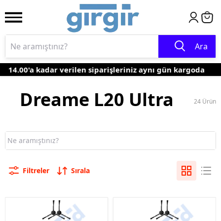
Ara
14.00'a kadar verilen siparişleriniz aynı gün kargoda
Dreame L20 Ultra
24
Ürün
Filtreler
Sırala