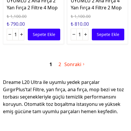
UYUMLU 2 Ana Fırça 2
UYUMLU 2 Ana Fırça 4
Yan Fırça 2 Filtre 4 Mop
Yan Fırça 4 Filtre 2 Mop
₺ 1,100.00
₺ 1,100.00
₺ 790.00
₺ 810.00
Sepete Ekle
Sepete Ekle
1
2
Sonraki
Dreame L20 Ultra ile uyumlu yedek parçalar
GırgırPlus’ta! Filtre, yan fırça, ana fırça, mop bezi ve toz
torbası seçenekleriyle güçlü temizlik performansını
koruyun. Otomatik toz boşaltma istasyonu ve yüksek
emiş gücüne tam uyumlu parçaları hemen keşfedin.