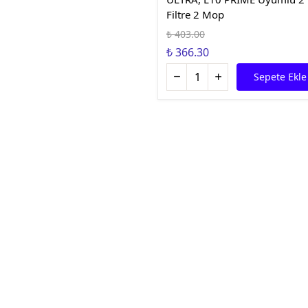
Filtre 2 Mop
₺ 403.00
₺ 366.30
Sepete Ekle