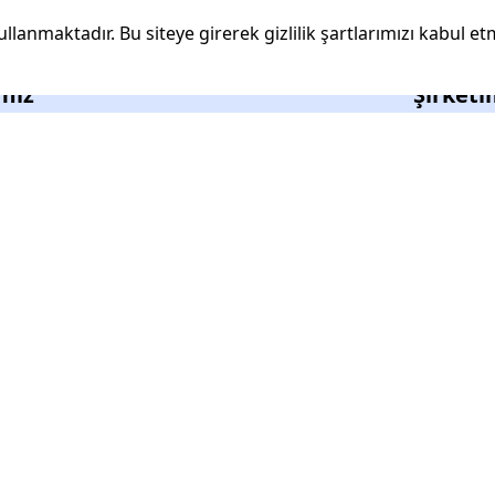
ullanmaktadır. Bu siteye girerek gizlilik şartlarımızı kabul et
ımız
Şirketi
Hakkımız
İletişim
r
Sipariş Ta
lanlar