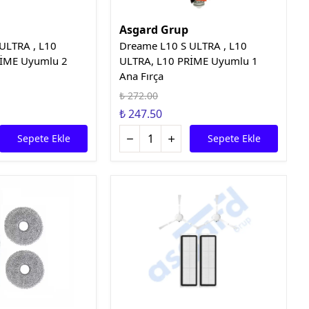
Asgard Grup
ULTRA , L10
Dreame L10 S ULTRA , L10
RİME Uyumlu 2
ULTRA, L10 PRİME Uyumlu 1
Ana Fırça
₺ 272.00
₺ 247.50
Sepete Ekle
Sepete Ekle