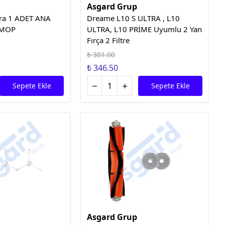
Asgard Grup
ra 1 ADET ANA
Dreame L10 S ULTRA , L10
 MOP
ULTRA, L10 PRİME Uyumlu 2 Yan
Fırça 2 Filtre
₺ 381.00
₺ 346.50
Sepete Ekle
Sepete Ekle
Asgard Grup