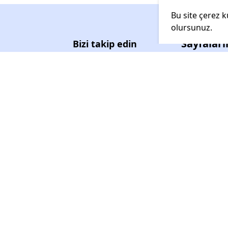
Bu site çerez k
olursunuz.
Sayfalar
Bizi takip edin
Anasayfa
Kategoriler
Öne Çıkanla
Robot süpürge yedek parçaları:
Stokta Az Ka
ana fırça, yan fırça, HEPA filtre ve
mop çeşitleriyle cihazınızın
Yeniler
performansını artırın. Uyumlu,
kaliteli ve uygun fiyatlı ürünlerle
uzun ömürlü kullanım sağlayın.