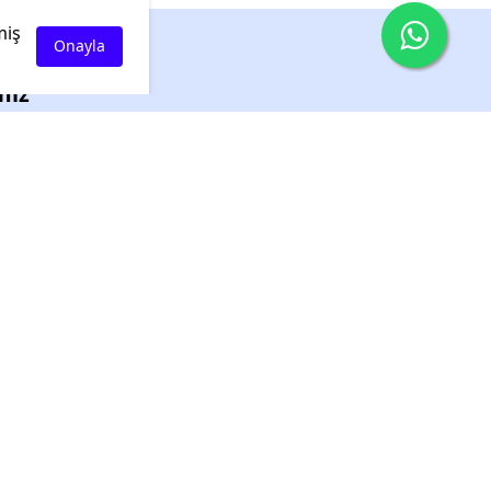
miş
Onayla
miz
da
kip