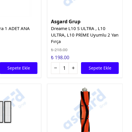
Asgard Grup
ra 1 ADET ANA
Dreame L10 S ULTRA , L10
ULTRA, L10 PRİME Uyumlu 2 Yan
Fırça
₺ 218.00
₺ 198.00
Sepete Ekle
Sepete Ekle