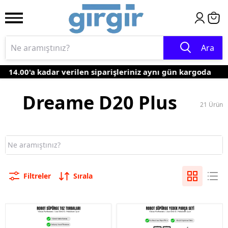
Ara
14.00'a kadar verilen siparişleriniz aynı gün kargoda
Dreame D20 Plus
21
Ürün
Filtreler
Sırala