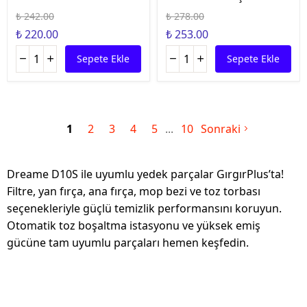
₺ 242.00
₺ 278.00
₺ 220.00
₺ 253.00
Sepete Ekle
Sepete Ekle
1
2
3
4
5
10
Sonraki
Dreame D10S ile uyumlu yedek parçalar GırgırPlus’ta!
Filtre, yan fırça, ana fırça, mop bezi ve toz torbası
seçenekleriyle güçlü temizlik performansını koruyun.
Otomatik toz boşaltma istasyonu ve yüksek emiş
gücüne tam uyumlu parçaları hemen keşfedin.