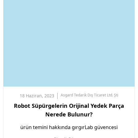
Asgard
Tedarik Dış Ticaret Ltd. Şti
18 Haziran, 2023
Robot Süpürgelerin Orijinal Yedek Parça
Nerede Bulunur?
ürün temini hakkında gırgırLab güvencesi