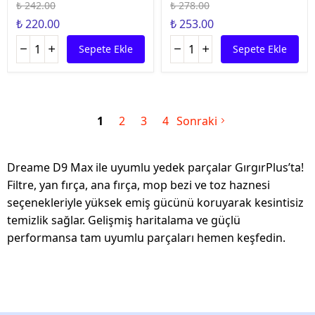
₺ 242.00
₺ 278.00
₺ 220.00
₺ 253.00
Sepete Ekle
Sepete Ekle
1
2
3
4
Sonraki
Dreame D9 Max ile uyumlu yedek parçalar GırgırPlus’ta!
Filtre, yan fırça, ana fırça, mop bezi ve toz haznesi
seçenekleriyle yüksek emiş gücünü koruyarak kesintisiz
temizlik sağlar. Gelişmiş haritalama ve güçlü
performansa tam uyumlu parçaları hemen keşfedin.