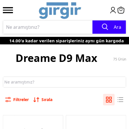
Ara
14.00'a kadar verilen siparişleriniz aynı gün kargoda
Dreame D9 Max
75
Ürün
Filtreler
Sırala